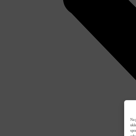
Na 
ukl
spra
odv