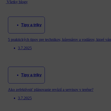
Všetky blogy
Tipy a triky
5 praktických tipov pre technikov, kúrenárov a vodárov, ktoré vá
3.7.2025
Tipy a triky
Ako zefektívniť plánovanie revízií a servisov v teréne?
3.7.2025