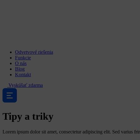
Odvetvové riešenia
Funkcie
O nás
Blog
Kontakt
Vyskúšať zdarma
Tipy a triky
Lorem ipsum dolor sit amet, consectetur adipiscing elit. Sed varius 