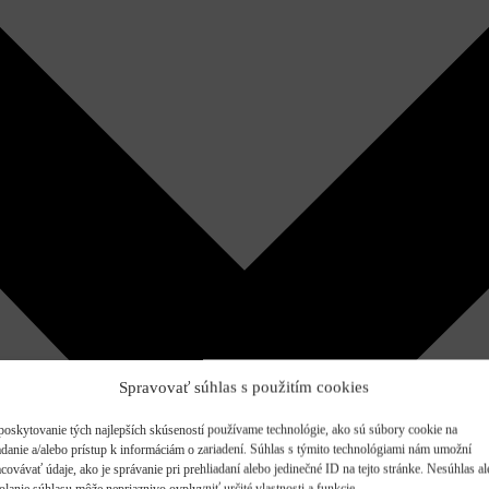
Spravovať súhlas s použitím cookies
poskytovanie tých najlepších skúseností používame technológie, ako sú súbory cookie na
adanie a/alebo prístup k informáciám o zariadení. Súhlas s týmito technológiami nám umožní
covávať údaje, ako je správanie pri prehliadaní alebo jedinečné ID na tejto stránke. Nesúhlas a
olanie súhlasu môže nepriaznivo ovplyvniť určité vlastnosti a funkcie.