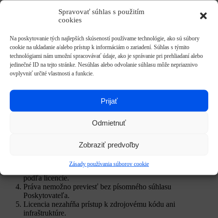
8. Správa a podpora
Spravovať súhlas s použitím
cookies
Klient zodpovedá za nastavenie a správu služby podľa
Na poskytovanie tých najlepších skúseností používame technológie, ako sú súbory
svojich potrieb.
cookie na ukladanie a/alebo prístup k informáciám o zariadení. Súhlas s týmito
Technická podpora je dostupná cez zákaznícky portál.
technológiami nám umožní spracovávať údaje, ako je správanie pri prehliadaní alebo
Prioritizácia požiadaviek:
jedinečné ID na tejto stránke. Nesúhlas alebo odvolanie súhlasu môže nepriaznivo
A: Kritické poruchy,
ovplyvniť určité vlastnosti a funkcie.
B: Nastavenia,
C: Všeobecné otázky.
Klient nesie plnú zodpovednosť za svojich užívateľov.
Prijať
9. Práva k aplikácii
Odmietnuť
Aplikácia a všetky súvisiace autorské práva a duševné
vlastníctvo patria Poskytovateľovi.
Zobraziť predvoľby
Akékoľvek kopírovanie, úprava, šírenie alebo zverejnenie bez
súhlasu je zakázané.
Zásady používania súborov cookie
Klient získava len nevýhradné právo na používanie aplikácie
podľa licencie.
Práva nemožno previesť bez písomného súhlasu
Poskytovateľa.
Licencia nezahŕňa prístup k zdrojovému kódu ani
infraštruktúre.