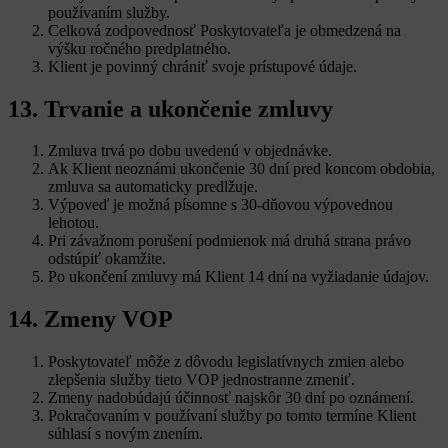
používaním služby.
Celková zodpovednosť Poskytovateľa je obmedzená na
výšku ročného predplatného.
Klient je povinný chrániť svoje prístupové údaje.
13. Trvanie a ukončenie zmluvy
Zmluva trvá po dobu uvedenú v objednávke.
Ak Klient neoznámi ukončenie 30 dní pred koncom obdobia,
zmluva sa automaticky predlžuje.
Výpoveď je možná písomne s 30-dňovou výpovednou
lehotou.
Pri závažnom porušení podmienok má druhá strana právo
odstúpiť okamžite.
Po ukončení zmluvy má Klient 14 dní na vyžiadanie údajov.
14. Zmeny VOP
Poskytovateľ môže z dôvodu legislatívnych zmien alebo
zlepšenia služby tieto VOP jednostranne zmeniť.
Zmeny nadobúdajú účinnosť najskôr 30 dní po oznámení.
Pokračovaním v používaní služby po tomto termíne Klient
súhlasí s novým znením.