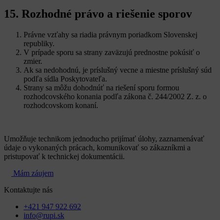
15. Rozhodné právo a riešenie sporov
Právne vzťahy sa riadia právnym poriadkom Slovenskej
republiky.
V prípade sporu sa strany zaväzujú prednostne pokúsiť o
zmier.
Ak sa nedohodnú, je príslušný vecne a miestne príslušný súd
podľa sídla Poskytovateľa.
Strany sa môžu dohodnúť na riešení sporu formou
rozhodcovského konania podľa zákona č. 244/2002 Z. z. o
rozhodcovskom konaní.
Umožňuje technikom jednoducho prijímať úlohy, zaznamenávať
údaje o vykonaných prácach, komunikovať so zákazníkmi a
pristupovať k technickej dokumentácii.
Mám záujem
Kontaktujte nás
+421 947 922 692
info@rupi.sk