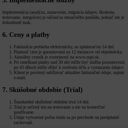
5. Implementačné služby
Implementácia (analýza, nastavenie, migrácia údajov, školenia,
testovanie, integrácie) je súčasťou mesačného paušálu, pokiaľ nie je
dohodnuté inak.
6. Ceny a platby
Fakturácia prebieha elektronicky, so splatnosťou 14 dní.
Platnosť cien je garantovaná na 12 mesiacov od objednávky.
Aktuálny cenník je zverejnený na www.rupi.sk.
Pri omeškaní platby nad 30 dní môže byť služba pozastavená;
po 45 dňoch môže dôjsť k zrušeniu účtu a vymazaniu údajov.
Klient je povinný udržiavať aktuálne fakturačné údaje, najmä
e-mail.
7. Skúšobné obdobie (Trial)
Štandardné skúšobné obdobie trvá 14 dní.
Trial je určený len na testovanie a nie na komerčné
používanie.
Údaje vytvorené počas trialu sa po prechode na predplatné
zachovajú.