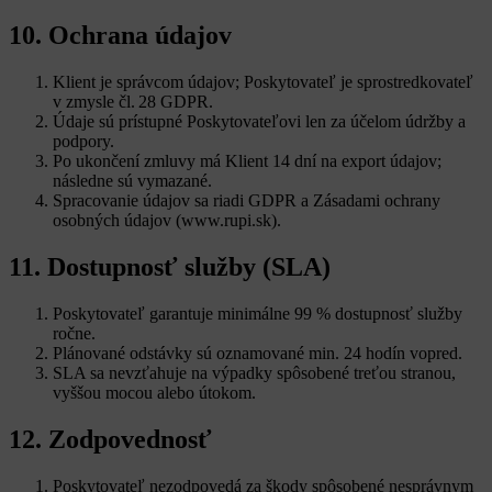
10. Ochrana údajov
Klient je správcom údajov; Poskytovateľ je sprostredkovateľ
v zmysle čl. 28 GDPR.
Údaje sú prístupné Poskytovateľovi len za účelom údržby a
podpory.
Po ukončení zmluvy má Klient 14 dní na export údajov;
následne sú vymazané.
Spracovanie údajov sa riadi GDPR a Zásadami ochrany
osobných údajov (www.rupi.sk).
11. Dostupnosť služby (SLA)
Poskytovateľ garantuje minimálne 99 % dostupnosť služby
ročne.
Plánované odstávky sú oznamované min. 24 hodín vopred.
SLA sa nevzťahuje na výpadky spôsobené treťou stranou,
vyššou mocou alebo útokom.
12. Zodpovednosť
Poskytovateľ nezodpovedá za škody spôsobené nesprávnym