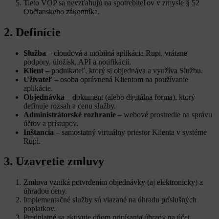
Tieto VOP sa nevzťahujú na spotrebiteľov v zmysle § 52
Občianskeho zákonníka.
2. Definície
Služba
– cloudová a mobilná aplikácia Rupi, vrátane
podpory, úložísk, API a notifikácií.
Klient
– podnikateľ, ktorý si objednáva a využíva Službu.
Užívateľ
– osoba oprávnená Klientom na používanie
aplikácie.
Objednávka
– dokument (alebo digitálna forma), ktorý
definuje rozsah a cenu služby.
Administrátorské rozhranie
– webové prostredie na správu
účtov a prístupov.
Inštancia
– samostatný virtuálny priestor Klienta v systéme
Rupi.
3. Uzavretie zmluvy
Zmluva vzniká potvrdením objednávky (aj elektronicky) a
úhradou ceny.
Implementačné služby sú viazané na úhradu príslušných
poplatkov.
Predplatné sa aktivuje dňom pripísania úhrady na účet