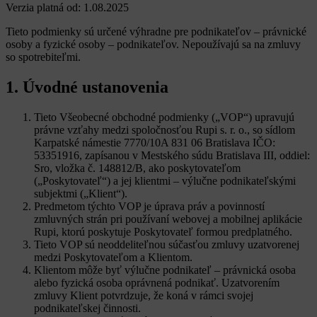
Verzia platná od: 1.08.2025
Tieto podmienky sú určené výhradne pre podnikateľov – právnické
osoby a fyzické osoby – podnikateľov. Nepoužívajú sa na zmluvy
so spotrebiteľmi.
1. Úvodné ustanovenia
Tieto Všeobecné obchodné podmienky („VOP“) upravujú
právne vzťahy medzi spoločnosťou Rupi s. r. o., so sídlom
Karpatské námestie 7770/10A 831 06 Bratislava IČO:
53351916, zapísanou v Mestského súdu Bratislava III, oddiel:
Sro, vložka č. 148812/B, ako poskytovateľom
(„Poskytovateľ“) a jej klientmi – výlučne podnikateľskými
subjektmi („Klient“).
Predmetom týchto VOP je úprava práv a povinností
zmluvných strán pri používaní webovej a mobilnej aplikácie
Rupi, ktorú poskytuje Poskytovateľ formou predplatného.
Tieto VOP sú neoddeliteľnou súčasťou zmluvy uzatvorenej
medzi Poskytovateľom a Klientom.
Klientom môže byť výlučne podnikateľ – právnická osoba
alebo fyzická osoba oprávnená podnikať. Uzatvorením
zmluvy Klient potvrdzuje, že koná v rámci svojej
podnikateľskej činnosti.