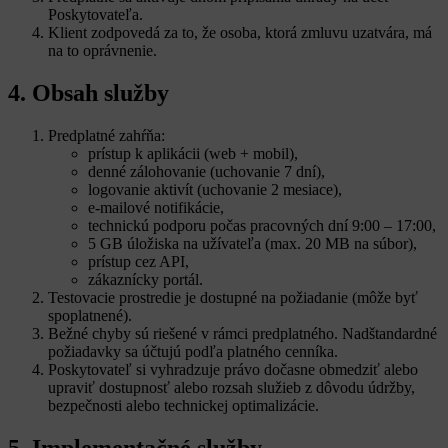
Poskytovateľa.
Klient zodpovedá za to, že osoba, ktorá zmluvu uzatvára, má
na to oprávnenie.
4. Obsah služby
Predplatné zahŕňa:
prístup k aplikácii (web + mobil),
denné zálohovanie (uchovanie 7 dní),
logovanie aktivít (uchovanie 2 mesiace),
e-mailové notifikácie,
technickú podporu počas pracovných dní 9:00 – 17:00,
5 GB úložiska na užívateľa (max. 20 MB na súbor),
prístup cez API,
zákaznícky portál.
Testovacie prostredie je dostupné na požiadanie (môže byť
spoplatnené).
Bežné chyby sú riešené v rámci predplatného. Nadštandardné
požiadavky sa účtujú podľa platného cenníka.
Poskytovateľ si vyhradzuje právo dočasne obmedziť alebo
upraviť dostupnosť alebo rozsah služieb z dôvodu údržby,
bezpečnosti alebo technickej optimalizácie.